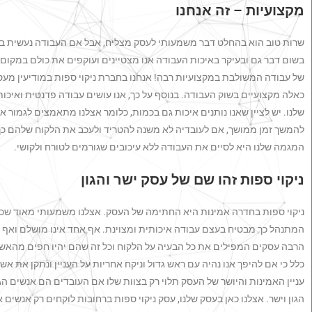
מקצועיות – זה אנחנו
שרות טוב הוא בהחלט דבר משמעותי לעסק מצליח, אבל אם העבודה נעשית באופ
בשום דבר גם ובעיקר באיכות העבודה אנו מצטיינים ועוקפים את כולם במקום 
של עבודה המשולבת במקצועיות רבה! אנחנו בחברת ניקוי ספות במודיעין מעס
כאלה מקצועיים בשוק העבודה. בנוסף על כך, אנו עושים עבודה פדנטית ואי
שלנו. יש לציין שאנו נותנים איכות גם בכמות, כלומר אצלנו מתאמצים לגמור א
להמשך זמן ממושך, אם לעובדיה לא משנה להטריד ולעכב את הלקוח שלהם כך. 
המגמה שלנו היא לסיים את העבודה ללא עיכובים שגורמים לטורח ולקושי.
ניקוי ספות זהו שם של עסק ישר והגון
ניקוי ספות בחדרה אמינות היא החתימה של העסק. אצלנו משמעותי מאוד שכל נ
המתנהל כך מבטיח בעצם עבודה איכותית ומצוינת. אף אחד אינו מושלם ואף אנ
הרבה עסקים המפילים את כל הבעיה על הלקוח וכל זה שהם יהיו חפים מהאש
כלל כי אם להיפך אנו נהיה עם ראש גדול וניקח אחריות על העניין ונתקן את אש
עניין האמינות והיושר של העסק תלוי רק בצוות שלו אם העובדים הם אנשים ה
הגון וישר. אצלנו כאן בעסק שלנו, עסק ניקוי ספות ברחובות לוקחים רק אנשי