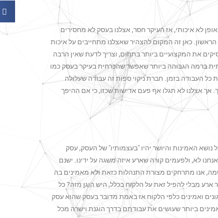
ן לא איכותי, אז העיקר חסר, אצלנו בעסק לא מחסירים
הראשון. כאן זה המקום להצהיר שאצלנו מתחייבים על איכות
יקים את המקצועיים ביותר בתחום, וצריך לדעת שאין הרבה
כותית ברמה הגבוהה ביותר שאפשר שהכרחית בעיקר בעסק כמו
ת כל העבודה בזמן. חברת ניקוי ספות זה עבודה שעלולה
אך אצלנו לא תגלו אף פעם אדישות שכזו, כי אם ההיפך
ושא האמינות והיושר יהיו "בעצמותיו" של העסק, עסק
חנו לא, ולפעמים קורה שארע איזה משגה על ידינו. ישנם
מה, אנו מתרחקים מצורת התנהלות כזאת ולא מאמינים בה
ר ארע מבלי להפיל זאת על הלקוח בכלל, היש הוגן מזה? כל
גונים ואמינים כלפי הלקוח אז באמת מדובר בעסק שהוא עסק
ם אמינים ביותר שעושים את עבודתם בדרך הוגנת וישרה מכל